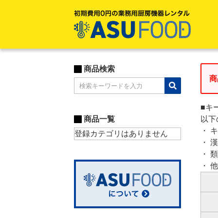
商品検索
商
■キ
商品一覧
以下
・ 
登録カテゴリはありません
・ 
・ 
・ 